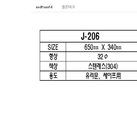
asdfsasfd
젤존테크