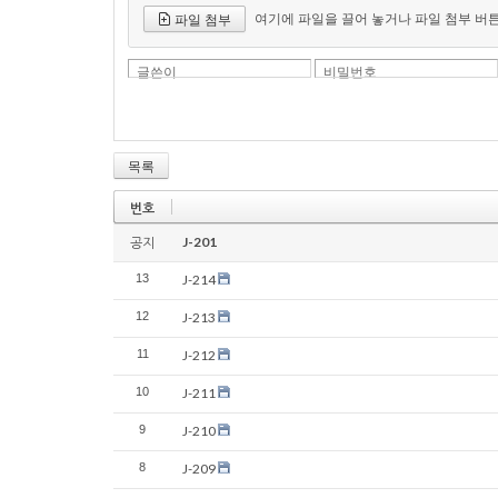
여기에 파일을 끌어 놓거나 파일 첨부 버
파일 첨부
글쓴이
비밀번호
목록
번호
J-201
공지
13
J-214
12
J-213
11
J-212
10
J-211
9
J-210
8
J-209