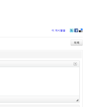
이 게시물을
Tw
Fa
De
itte
ce
lici
r
bo
ou
목록
ok
s